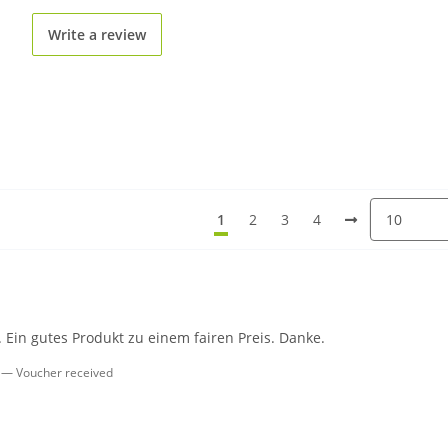
Write a review
1
2
3
4
 Ein gutes Produkt zu einem fairen Preis. Danke.
Voucher received