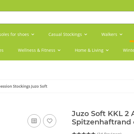
soles for shoes
Casual Stockings
Walkers
es
Wellness & Fitness
Home & Living
Winte
ssion Stockings Juzo Soft
Juzo Soft KKL 2
Spitzenhaftrand