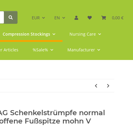
EUR
EN
0,00 €
Compression Stockings
Nursing Care
r Articles
%Sale%
Manufacturer
 AG Schenkelstrümpfe normal
 offene Fußspitze mohn V