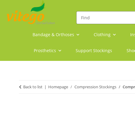
Bandage & Orthoses
Clothing
In
Prosthetics
Support Stockings
Sho
Back to list
Homepage
Compression Stockings
Compre