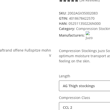
(34 Reviews)
SKU:
2002AGV35002083
GTIN:
4018678422570
HAN:
052511350226N000
Category:
Compression Stocki
Manufacturers:
Compression Stockings Juzo Soft
optimum moisture transport ass
feeling on the skin.
Length
AG Thigh stockings
Compression Class
CCL 2