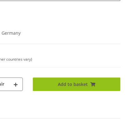
in Germany
ther countries vary)
ir
Add to basket