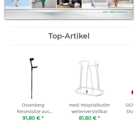
Top-Artikel
Ossenberg
medi Hospitalbutler
SIGVA
Reisestütze aus
weitenverstellbar
Shad
Carbon mit
91,80 €
*
81,80 €
*
2
anatomischen
Hartgriff faltbar
höhenverstellbar