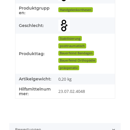
Produktgrupp
Handgelenkorthesen
en:
Geschlecht:
Stabilisierung
posttraumatisch
Produkttag:
Bauerfeind Bandagen
Bauerfeind Orthopädie
präoperativ
Artikelgewicht:
0,20
kg
Hilfsmittelnum
23.07.02.4048
mer:
Bewertungen