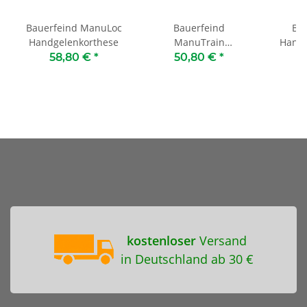
Bauerfeind ManuLoc
Bauerfeind
Bor
Handgelenkorthese
ManuTrain
Handg
Handgelenkbandage
58,80 €
*
50,80 €
*
4
kostenloser
Versand
in Deutschland ab 30 €