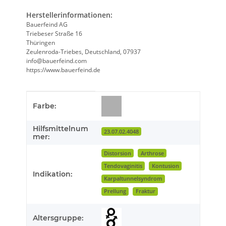
Herstellerinformationen:
Bauerfeind AG
Triebeser Straße 16
Thüringen
Zeulenroda-Triebes, Deutschland, 07937
info@bauerfeind.com
https://www.bauerfeind.de
Produkteigenschaft
Wert
Farbe:
Hilfsmittelnum
23.07.02.4048
mer:
Distorsion
Arthrose
Tendovaginitis
Kontusion
Indikation:
Karpaltunnelsyndrom
Prellung
Fraktur
Altersgruppe: