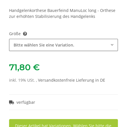
Handgelenkorthese Bauerfeind ManuLoc long - Orthese
zur erhöhten Stabilisierung des Handgelenks
Größe
Bitte wählen Sie eine Variation.
71,80 €
inkl. 19% USt. ,
Versandkostenfreie Lieferung in DE
verfügbar
x
Dieser Artikel hat Variationen. Wählen Sie bitte die