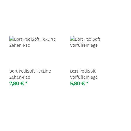
Bort PediSoft TexLine
Bort PediSoft
Zehen-Pad
Vorfußeinlage
7,80 €
*
5,80 €
*