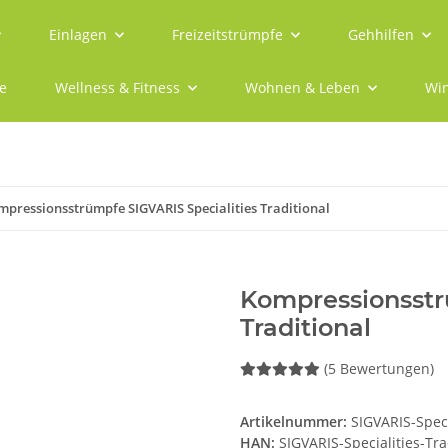
Einlagen
Freizeitstrümpfe
Gehhilfen
e
Wellness & Fitness
Wohnen & Leben
Win
mpressionsstrümpfe SIGVARIS Specialities Traditional
Kompressionsstr
Traditional
(5 Bewertungen)
Artikelnummer:
SIGVARIS-Speci
HAN:
SIGVARIS-Specialities-Tra