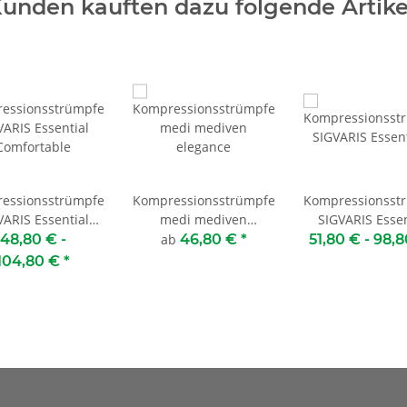
unden kauften dazu folgende Artike
essionsstrümpfe
Kompressionsstrümpfe
Kompressionsst
VARIS Essential
medi mediven
SIGVARIS Essen
Comfortable
elegance
Thermoregula
48,80 € -
ab
46,80 €
*
51,80 € -
98,
104,80 €
*