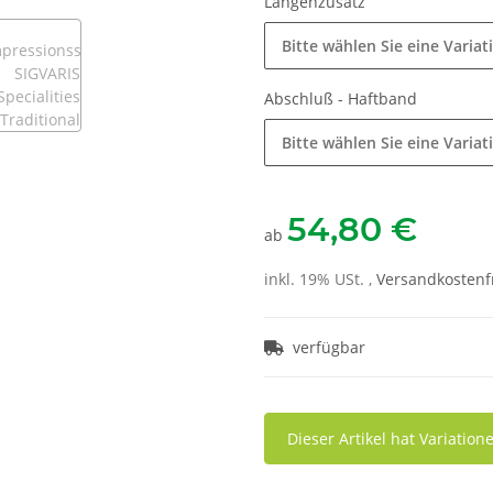
Längenzusatz
Bitte wählen Sie eine Variat
Abschluß - Haftband
Bitte wählen Sie eine Variat
54,80 €
ab
inkl. 19% USt. ,
Versandkostenfr
verfügbar
x
Dieser Artikel hat Variatio