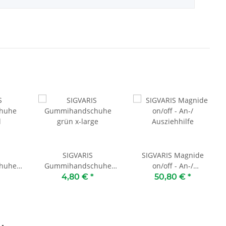
SIGVARIS
SIGVARIS Magnide
huhe
Gummihandschuhe
on/off - An-/
l
grün x-large
Ausziehhilfe
4,80 €
*
50,80 €
*