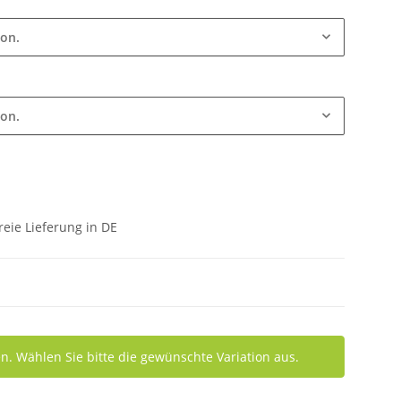
ion.
ion.
eie Lieferung in DE
nen. Wählen Sie bitte die gewünschte Variation aus.