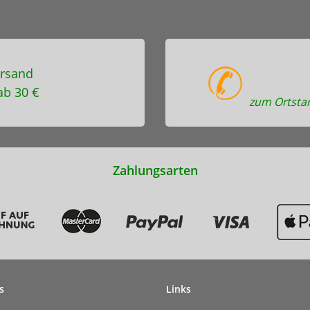
rsand
ab 30 €
zum Ortstar
Zahlungsarten
s
Links