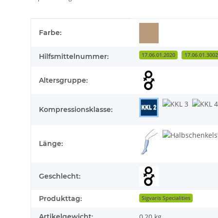
Produkteigenschaft
Wert
Farbe:
17.06.01.2020
17.06.01.3002
Hilfsmittelnummer:
Altersgruppe:
Kompressionsklasse:
Länge:
Geschlecht:
Produkttag:
Sigvaris Specialities
Artikelgewicht:
0,20
kg