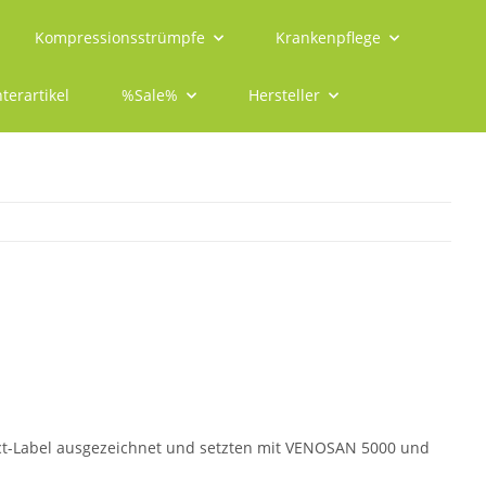
Kompressionsstrümpfe
Krankenpflege
terartikel
%Sale%
Hersteller
ffect-Label ausgezeichnet und setzten mit VENOSAN 5000 und