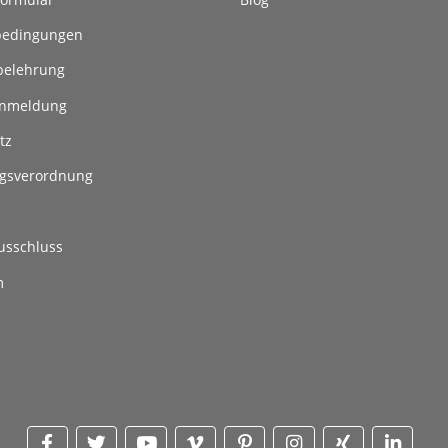
bedingungen
belehrung
anmeldung
tz
gsverordnung
usschluss
m