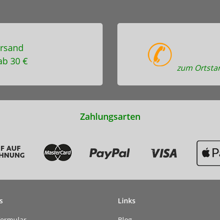
rsand
ab 30 €
zum Ortstar
Zahlungsarten
s
Links
formular
Blog