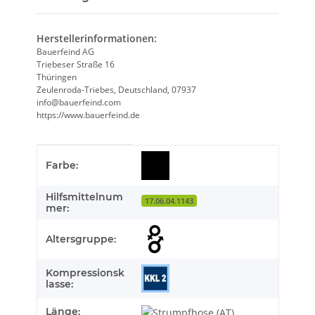
Herstellerinformationen:
Bauerfeind AG
Triebeser Straße 16
Thüringen
Zeulenroda-Triebes, Deutschland, 07937
info@bauerfeind.com
https://www.bauerfeind.de
Produkteigenschaft
Wert
Farbe:
Hilfsmittelnum
17.06.04.1143
mer:
Altersgruppe:
Kompressionsk
lasse:
Länge: