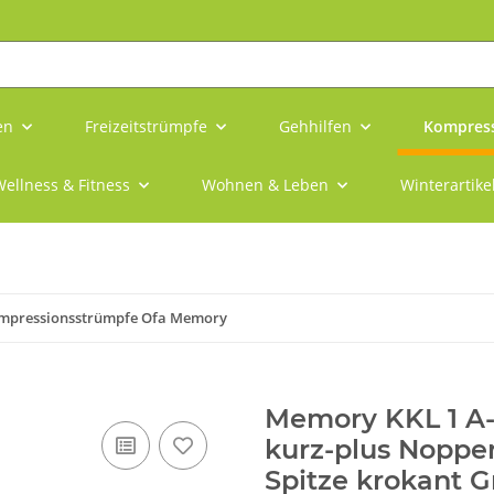
en
Freizeitstrümpfe
Gehhilfen
Kompress
ellness & Fitness
Wohnen & Leben
Winterartike
mpressionsstrümpfe Ofa Memory
Memory KKL 1 A
kurz-plus Noppe
Spitze krokant Gr