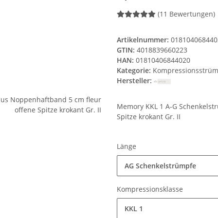
(11 Bewertungen)
Artikelnummer:
018104068440
GTIN:
4018839660223
HAN:
01810406844020
Kategorie:
Kompressionsstrüm
Hersteller:
Memory KKL 1 A-G Schenkelstr
Spitze krokant Gr. II
Länge
AG Schenkelstrümpfe
Kompressionsklasse
KKL 1