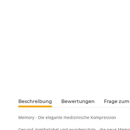
Beschreibung
Bewertungen
Frage zum 
Memory - Die elegante medizinische Kompression
Gesund, komfortabel und wunderschön - die neue Memory-G