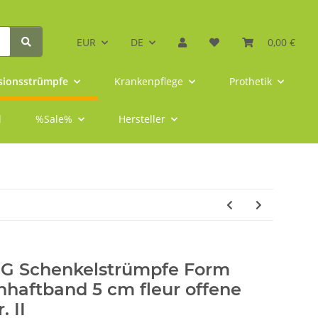
EUR
DE
0,00 €
ionsstrümpfe
Krankenpflege
Prothetik
l
%Sale%
Hersteller
-G Schenkelstrümpfe Form
nhaftband 5 cm fleur offene
. II