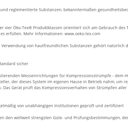
e und reglementierte Substanzen, bekanntermaßen gesundheitsbed
r vier Öko-Tex® Produktklassen orientiert sich am Gebrauch des Tex
es erfüllen. Mehr Informationen:
www.oeko-tex.com
Die Verwendung von hautfreundlichen Substanzen gehört natürlic
standard sicher
existierenden Messeinrichtungen für Kompressionsstrümpfe - dem H
teller, der dieses System im eigenen Hause in Betrieb nahm, um 
. Das Gerät prüft das Kompressionsverhalten von Strümpfen aller
mäßig von unabhängigen Institutionen geprüft und zertifiziert
n den weltweit strengsten Güte- und Prüfungsbestimmungen, de