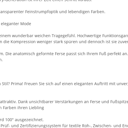
transparenter Feinstrumpfoptik und lebendigen Farben.
 eleganter Mode
 einem wunderbar weichen Tragegefühl. Hochwertige Funktionsgar
den die Kompression weniger stark spüren und dennoch ist sie zuve
um. Die anatomisch geformte Ferse passt sich Ihrem Fuß perfekt 
n.
Stil? Prima! Freuen Sie sich auf einen eleganten Auftritt mit unv
 attraktiv. Dank unsichtbarer Verstärkungen an Ferse und Fußspitz
 Farben ihren Liebling
rd 100" ausgezeichnet.
 Prüf- und Zertifizierungssystem für textile Roh-, Zwischen- und E