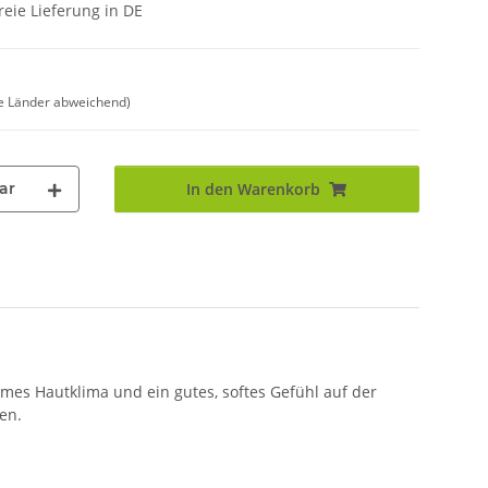
eie Lieferung in DE
e Länder abweichend)
ar
In den Warenkorb
mes Hautklima und ein gutes, softes Gefühl auf der
en.