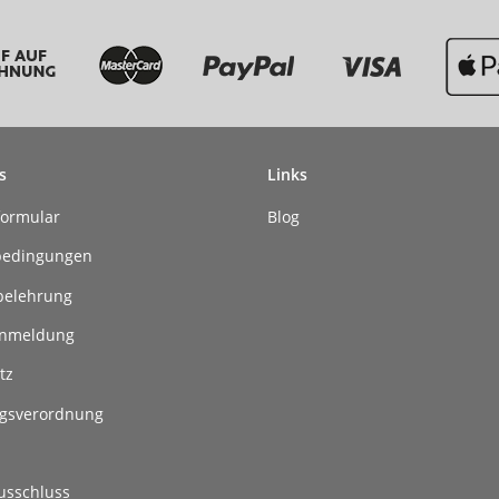
s
Links
formular
Blog
bedingungen
belehrung
anmeldung
tz
gsverordnung
usschluss