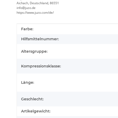
Aichach, Deutschland, 86551
info@juzo.de
https://www.juzo.com/de/
Produkteigenschaft
Wert
Farbe:
Hilfsmittelnummer:
Altersgruppe:
Kompressionsklasse:
Länge:
Geschlecht:
Artikelgewicht: