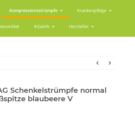
Kompressionsstrümpfe
Krankenpflege
terartikel
%Sale%
Hersteller
 AG Schenkelstrümpfe normal
ßspitze blaubeere V
1