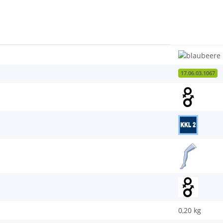
17.06.03.1067
0,20
kg