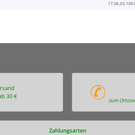
17.06.03.106
rsand
ab 30 €
zum Ortstar
Zahlungsarten