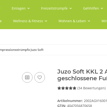
Einlagen
Freizeitstrümpfe
Gehhilfen
e
Wellness & Fitness
Wohnen & Leben
Win
mpressionsstrümpfe Juzo Soft
Juzo Soft KKL 2
geschlossene Fu
(34 Bewertungen)
Artikelnummer:
2002AGV1600
GTIN:
4047056870658