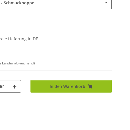
t - Schmucknoppe
eie Lieferung in DE
e Länder abweichend)
ar
In den Warenkorb