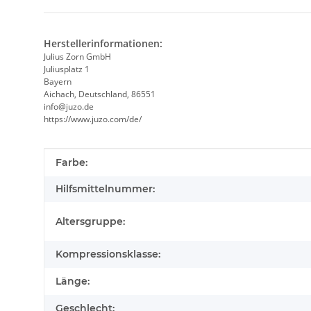
Herstellerinformationen:
Julius Zorn GmbH
Juliusplatz 1
Bayern
Aichach, Deutschland, 86551
info@juzo.de
https://www.juzo.com/de/
Produkteigenschaft
Wert
Farbe:
Hilfsmittelnummer:
Altersgruppe:
Kompressionsklasse:
Länge:
Geschlecht: