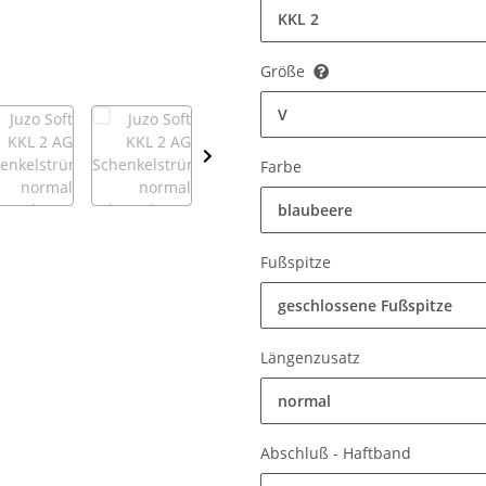
KKL 2
Größe
V
Farbe
blaubeere
Fußspitze
geschlossene Fußspitze
Längenzusatz
normal
Abschluß - Haftband