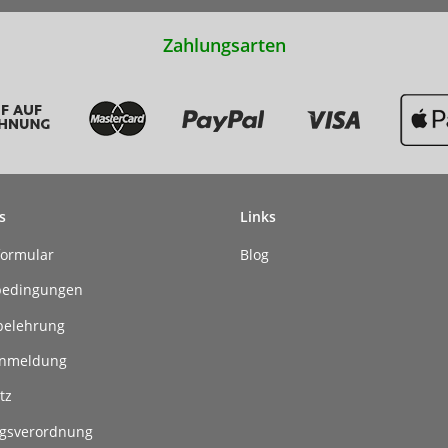
Zahlungsarten
s
Links
formular
Blog
bedingungen
belehrung
anmeldung
tz
gsverordnung