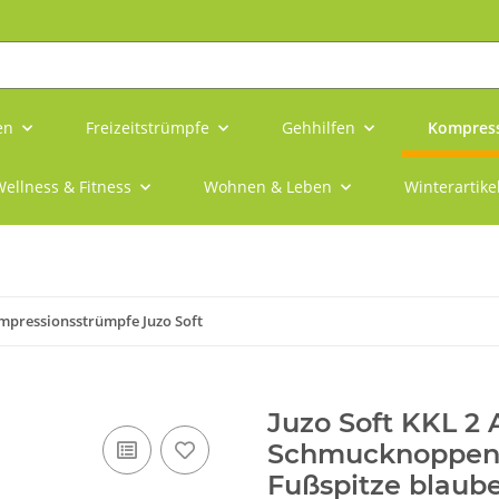
en
Freizeitstrümpfe
Gehhilfen
Kompress
ellness & Fitness
Wohnen & Leben
Winterartike
mpressionsstrümpfe Juzo Soft
Juzo Soft KKL 2
Schmucknoppenh
Fußspitze blaub