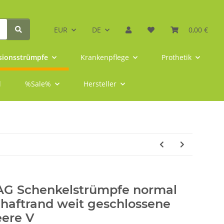
EUR
DE
0,00 €
ionsstrümpfe
Krankenpflege
Prothetik
l
%Sale%
Hersteller
 AG Schenkelstrümpfe normal
aftrand weit geschlossene
eere V