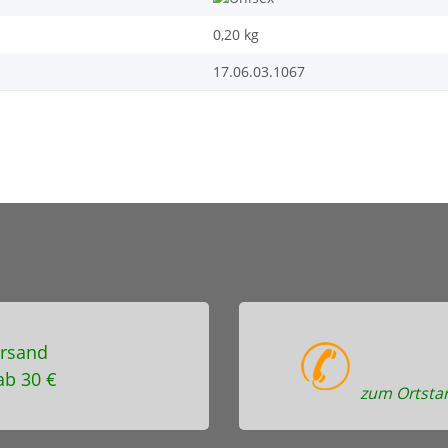
0,20
kg
17.06.03.1067
rsand
ab 30 €
zum Ortstar