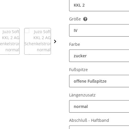
KKL 2
Größe
IV
Farbe
zucker
Fußspitze
offene Fußspitze
Längenzusatz
normal
Abschluß - Haftband