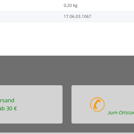
0,20
kg
17.06.03.1067
rsand
ab 30 €
zum Ortstar