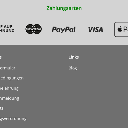
Zahlungsarten
s
Links
formular
Blog
bedingungen
belehrung
anmeldung
tz
gsverordnung