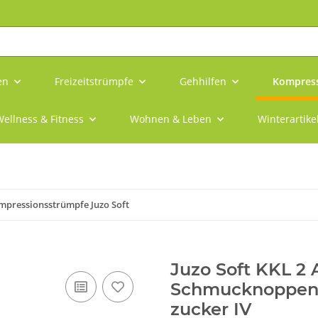
en
Freizeitstrümpfe
Gehhilfen
Kompress
ellness & Fitness
Wohnen & Leben
Winterartike
mpressionsstrümpfe Juzo Soft
Juzo Soft KKL 2
Schmucknoppenh
zucker IV