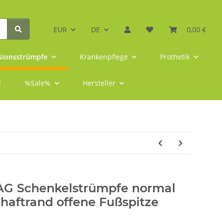
EUR
DE
0,00 €
ionsstrümpfe
Krankenpflege
Prothetik
l
%Sale%
Hersteller
 AG Schenkelstrümpfe normal
aftrand offene Fußspitze