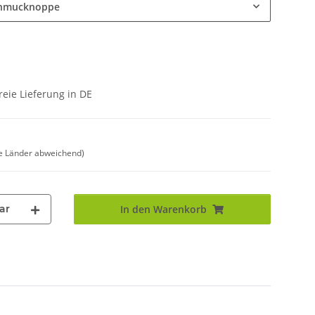
chmucknoppe
eie Lieferung in DE
e Länder abweichend)
ar
In den Warenkorb