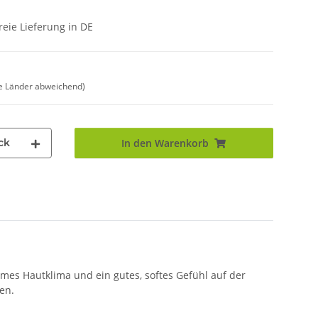
eie Lieferung in DE
e Länder abweichend)
ck
In den Warenkorb
mes Hautklima und ein gutes, softes Gefühl auf der
en.