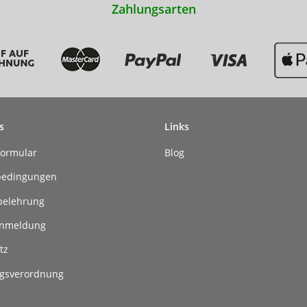
Zahlungsarten
s
Links
formular
Blog
bedingungen
belehrung
anmeldung
tz
gsverordnung