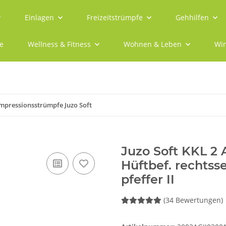
Einlagen
Freizeitstrümpfe
Gehhilfen
e
Wellness & Fitness
Wohnen & Leben
Win
mpressionsstrümpfe Juzo Soft
Juzo Soft KKL 2
Hüftbef. rechtss
pfeffer II
(34 Bewertungen)