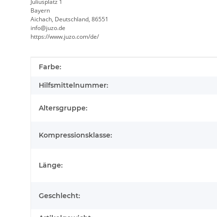
Juliusplatz 1
Bayern
Aichach, Deutschland, 86551
info@juzo.de
https://www.juzo.com/de/
Produkteigenschaft
Wert
Farbe:
Hilfsmittelnummer:
Altersgruppe:
Kompressionsklasse:
Länge:
Geschlecht: