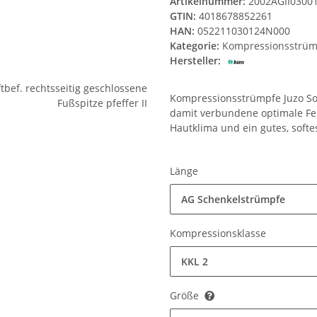
Artikelnummer:
2002AGII0300
GTIN:
4018678852261
HAN:
052211030124N000
Kategorie:
Kompressionsstrüm
Hersteller:
Kompressionsstrümpfe Juzo Sof
damit verbundene optimale Fe
Hautklima und ein gutes, softe
Länge
AG Schenkelstrümpfe
Kompressionsklasse
KKL 2
Größe