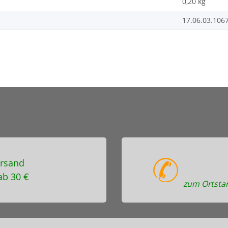
0,20
kg
17.06.03.106
rsand
ab 30 €
zum Ortstar