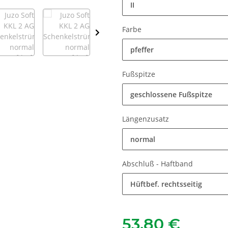
II
Farbe
pfeffer
Fußspitze
geschlossene Fußspitze
Längenzusatz
normal
Abschluß - Haftband
Hüftbef. rechtsseitig
53,80 €