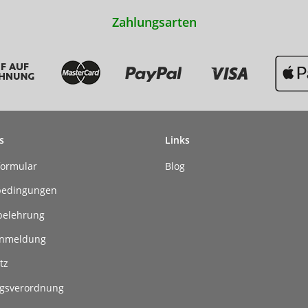
Zahlungsarten
s
Links
formular
Blog
bedingungen
belehrung
anmeldung
tz
gsverordnung