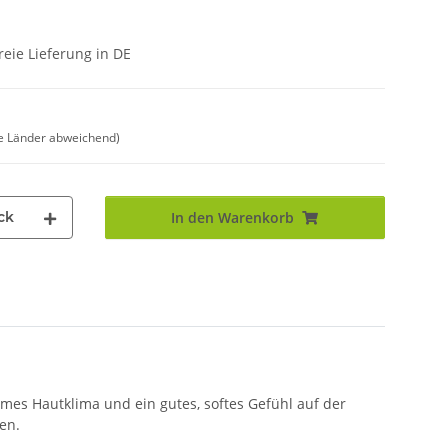
eie Lieferung in DE
e Länder abweichend)
ck
In den Warenkorb
mes Hautklima und ein gutes, softes Gefühl auf der
en.