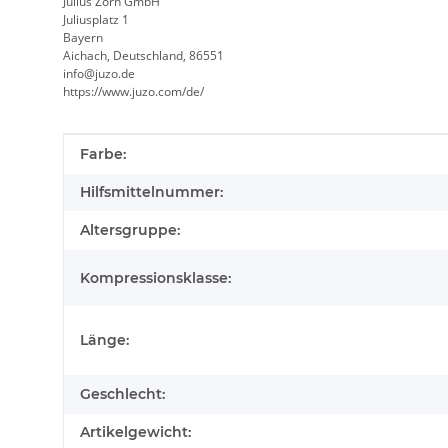
Julius Zorn GmbH
Juliusplatz 1
Bayern
Aichach, Deutschland, 86551
info@juzo.de
https://www.juzo.com/de/
Produkteigenschaft
Wert
Farbe:
Hilfsmittelnummer:
Altersgruppe:
Kompressionsklasse:
Länge:
Geschlecht:
Artikelgewicht: