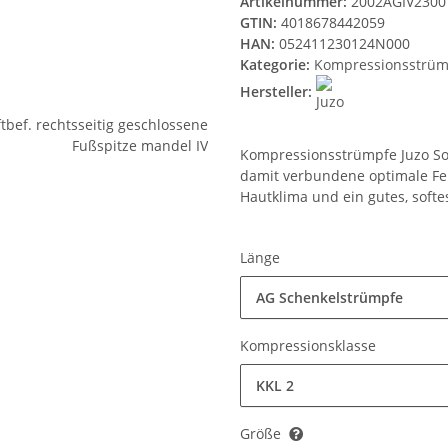
Artikelnummer:
2002AGIV2300
GTIN:
4018678442059
HAN:
052411230124N000
Kategorie:
Kompressionsstrüm
Hersteller:
Kompressionsstrümpfe Juzo Sof
damit verbundene optimale Fe
Hautklima und ein gutes, softe
Länge
AG Schenkelstrümpfe
Kompressionsklasse
KKL 2
Größe