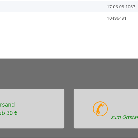
17.06.03.1067
10496491
rsand
ab 30 €
zum Ortstar