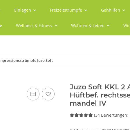
Einlagen
Freizeitstrümpfe
Gehhilfen
e
Wellness & Fitness
Wohnen & Leben
Win
mpressionsstrümpfe Juzo Soft
Juzo Soft KKL 2
Hüftbef. rechtss
mandel IV
(34 Bewertungen)