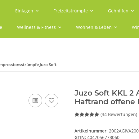
Einlagen
Freizeitstrümpfe
Gehhilfen
e
Wellness & Fitness
Wohnen & Leben
Win
mpressionsstrümpfe Juzo Soft
Juzo Soft KKL 2
Haftrand offene 
(34 Bewertungen)
Artikelnummer:
2002AGIVA200
GTIN:
4047056778060