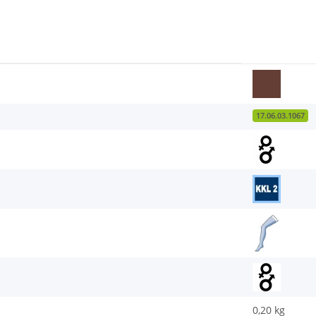
17.06.03.1067
0,20
kg