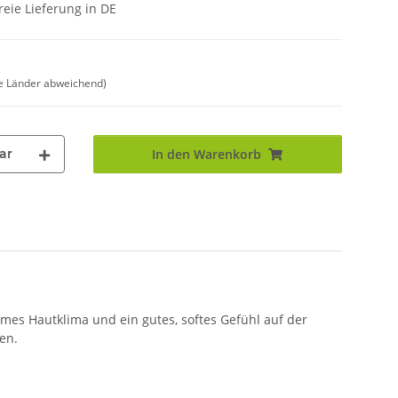
eie Lieferung in DE
e Länder abweichend)
ar
In den Warenkorb
mes Hautklima und ein gutes, softes Gefühl auf der
en.