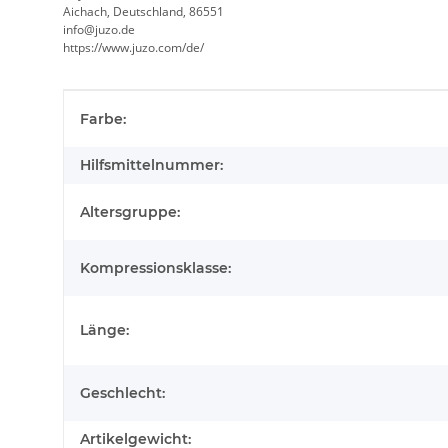
Aichach, Deutschland, 86551
info@juzo.de
https://www.juzo.com/de/
Produkteigenschaft
Wert
Farbe:
Hilfsmittelnummer:
Altersgruppe:
Kompressionsklasse:
Länge:
Geschlecht:
Artikelgewicht: