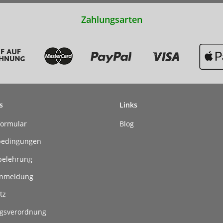
Zahlungsarten
s
Links
formular
Blog
bedingungen
belehrung
anmeldung
tz
gsverordnung