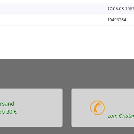
17.06.03.106
10496284
rsand
ab 30 €
zum Ortstar