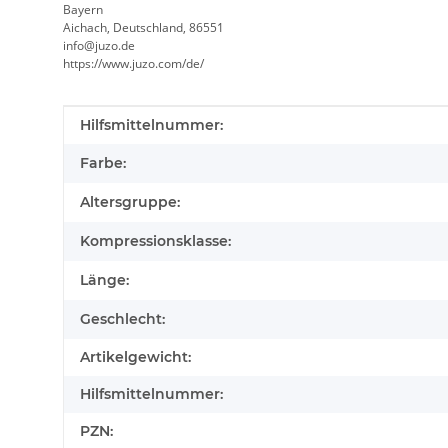
Bayern
Aichach, Deutschland, 86551
info@juzo.de
https://www.juzo.com/de/
Produkteigenschaft
Wert
Hilfsmittelnummer:
Farbe:
Altersgruppe:
Kompressionsklasse:
Länge:
Geschlecht:
Artikelgewicht:
Hilfsmittelnummer:
PZN: