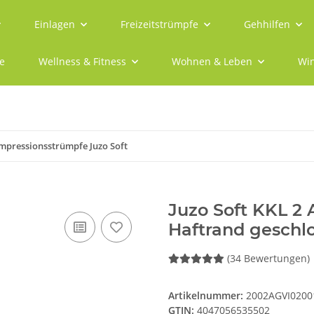
Einlagen
Freizeitstrümpfe
Gehhilfen
e
Wellness & Fitness
Wohnen & Leben
Win
mpressionsstrümpfe Juzo Soft
Juzo Soft KKL 2
Haftrand geschlo
(34 Bewertungen)
Artikelnummer:
2002AGVI0200
GTIN:
4047056535502