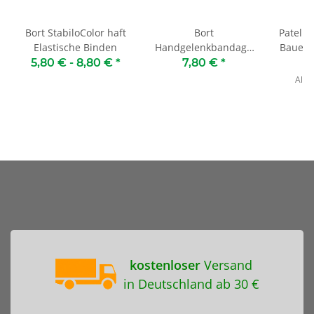
e
Bort StabiloColor haft
Bort
Patell
Elastische Binden
Handgelenkbandage
Bauerf
mit Klettverschluss
5,80 € -
8,80 €
*
7,80 €
*
3
Alter
kostenloser
Versand
in Deutschland ab 30 €