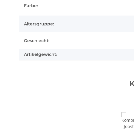
Produkteigenschaft
Wert
Farbe:
Altersgruppe:
Geschlecht:
Artikelgewicht:
K