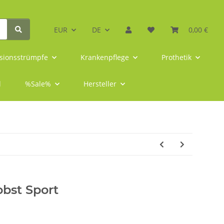
EUR
DE
0,00 €
sionsstrümpfe
Krankenpflege
Prothetik
l
%Sale%
Hersteller
bst Sport