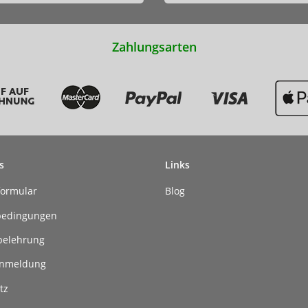
Zahlungsarten
s
Links
formular
Blog
bedingungen
belehrung
anmeldung
tz