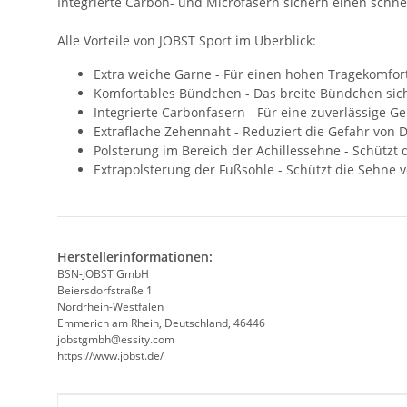
Integrierte Carbon- und Microfasern sichern einen schnel
Alle Vorteile von JOBST Sport im Überblick:
Extra weiche Garne - Für einen hohen Tragekomfor
Komfortables Bündchen - Das breite Bündchen sich
Integrierte Carbonfasern - Für eine zuverlässige G
Extraflache Zehennaht - Reduziert die Gefahr von D
Polsterung im Bereich der Achillessehne - Schützt 
Extrapolsterung der Fußsohle - Schützt die Sehne 
Herstellerinformationen:
BSN-JOBST GmbH
Beiersdorfstraße 1
Nordrhein-Westfalen
Emmerich am Rhein, Deutschland, 46446
jobstgmbh@essity.com
https://www.jobst.de/