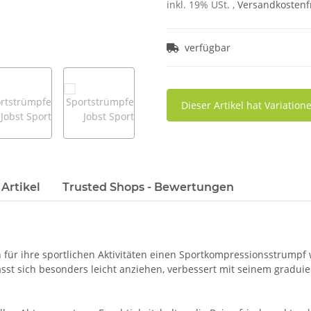
inkl. 19% USt. ,
Versandkostenfr
verfügbar
x
Dieser Artikel hat Variatio
Artikel
Trusted Shops - Bewertungen
ch für ihre sportlichen Aktivitäten einen Sportkompressionsstrump
ässt sich besonders leicht anziehen, verbessert mit seinem graduie