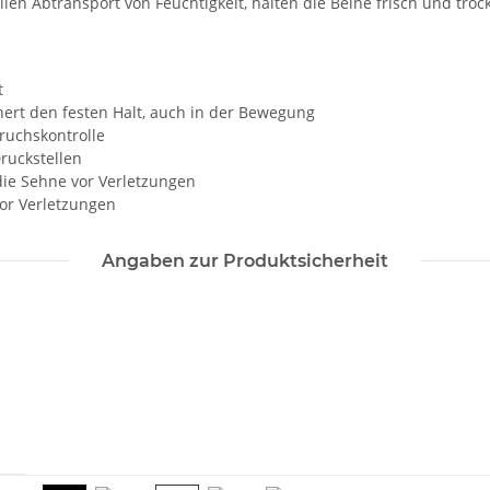
len Abtransport von Feuchtigkeit, halten die Beine frisch und tro
t
ert den festen Halt, auch in der Bewegung
eruchskontrolle
ruckstellen
die Sehne vor Verletzungen
vor Verletzungen
Angaben zur Produktsicherheit