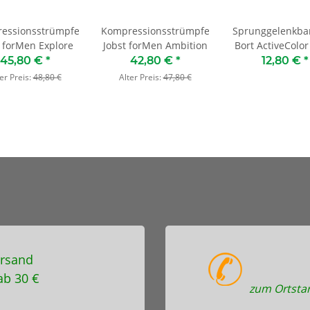
essionsstrümpfe
Kompressionsstrümpfe
Sprunggelenkba
t forMen Explore
Jobst forMen Ambition
Bort ActiveColor
Knöchelband
45,80 €
*
42,80 €
*
12,80 €
*
er Preis:
48,80 €
Alter Preis:
47,80 €
rsand
ab 30 €
zum Ortstar