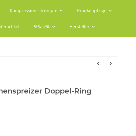
Kompressionsstrümpfe
Krankenpflege
terartikel
%Sale%
Hersteller
ehenspreizer Doppel-Ring