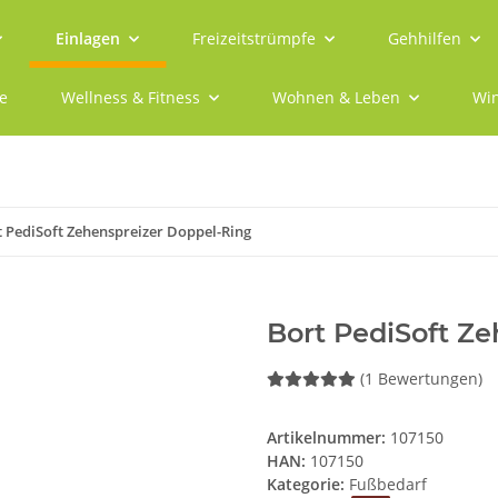
Einlagen
Freizeitstrümpfe
Gehhilfen
e
Wellness & Fitness
Wohnen & Leben
Win
 PediSoft Zehenspreizer Doppel-Ring
Bort PediSoft Z
(1 Bewertungen)
Artikelnummer:
107150
HAN:
107150
Kategorie:
Fußbedarf