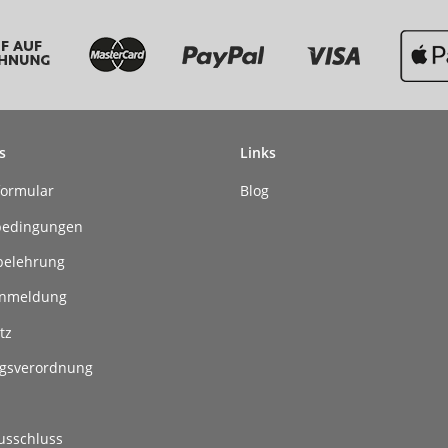
s
Links
formular
Blog
bedingungen
belehrung
anmeldung
tz
gsverordnung
usschluss