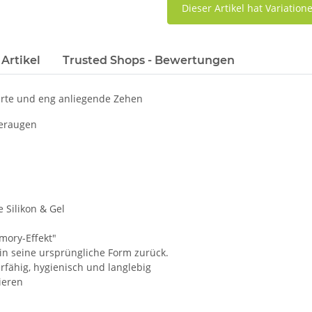
x
Dieser Artikel hat Variatio
Artikel
Trusted Shops - Bewertungen
gerte und eng anliegende Zehen
neraugen
 Silikon & Gel
mory-Effekt"
in seine ursprüngliche Form zurück.
rfähig, hygienisch und langlebig
ieren