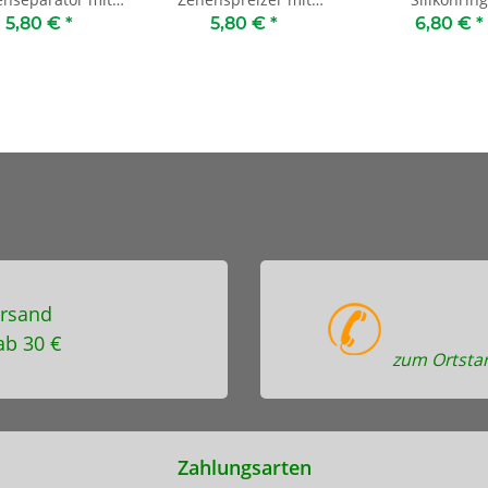
Ring
Ring
5,80 €
*
5,80 €
*
6,80 €
*
rsand
ab 30 €
zum Ortstar
Zahlungsarten