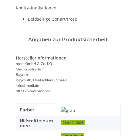
Kontra-Indikationen
Beidseitige Gonarthrose
Angaben zur Produktsicherheit
Herstellerinformationen:
medi GmbH & Co. KG
Medicusstraße 1
Bayern
Bayreuth, Deutschland, 95448
info@medi.de
https://www.medi.de
Produkteigenschaft
Wert
Farbe:
Hilfsmittelnum
23.04.04.2003
mer:
Gonarthrose