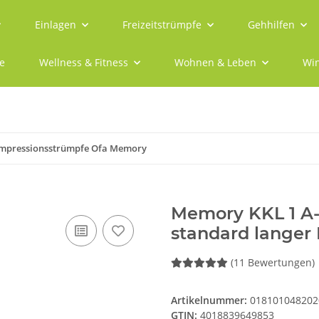
Einlagen
Freizeitstrümpfe
Gehhilfen
e
Wellness & Fitness
Wohnen & Leben
Win
mpressionsstrümpfe Ofa Memory
Memory KKL 1 A
standard langer 
(11 Bewertungen)
Artikelnummer:
018101048202
GTIN:
4018839649853