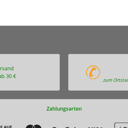
rsand
ab 30 €
zum Ortstar
Zahlungsarten