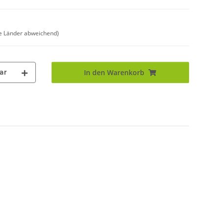
e Länder abweichend)
ar
In den Warenkorb