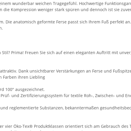
 einem wunderbar weichen Tragegefühl. Hochwertige Funktionsgar
den die Kompression weniger stark spüren und dennoch ist sie zuve
um. Die anatomisch geformte Ferse passt sich Ihrem Fuß perfekt 
n.
Stil? Prima! Freuen Sie sich auf einen eleganten Auftritt mit unv
 attraktiv. Dank unsichtbarer Verstärkungen an Ferse und Fußspitz
 Farben ihren Liebling
rd 100" ausgezeichnet.
 Prüf- und Zertifizierungssystem für textile Roh-, Zwischen- und E
e und reglementierte Substanzen, bekanntermaßen gesundheitsbed
r vier Öko-Tex® Produktklassen orientiert sich am Gebrauch des Tex