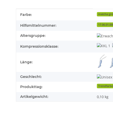
Produkteigenschaft
Wert
Farbe:
matcha gr
17.06.01.00
Hilfsmittelnummer:
Altersgruppe:
Kompressionsklasse:
Länge:
Geschlecht:
Trendfarb
Produkttag:
Artikelgewicht:
0,10
kg