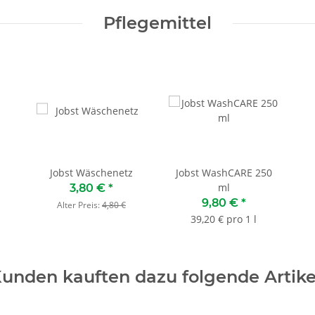
Pflegemittel
Jobst Wäschenetz
Jobst WashCARE 250
ml
3,80 €
*
9,80 €
*
Alter Preis:
4,80 €
39,20 € pro 1 l
unden kauften dazu folgende Artike