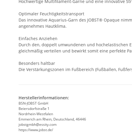
Hochwertige Multifilament-Garne und eine innovative S
Optimaler Feuchtigkeitstransport
Das innovative Aquarius-Garn des JOBST® Opaque nimmt Fe
angenehmes Hautklima.
Einfaches Anziehen
Durch den, doppelt umwundenen und hochelastischen Einl
gleichmäßig verteilen und bewirkt somit eine perfekte P
Besonders haltbar
Die Verstärkungszonen im Fußbereich (Fußballen, Fußfe
Herstellerinformationen:
BSN-JOBST GmbH
Beiersdorfstraße 1
Nordrhein-Westfalen
Emmerich am Rhein, Deutschland, 46446
jobstgmbh@essity.com
https://www.jobst.de/