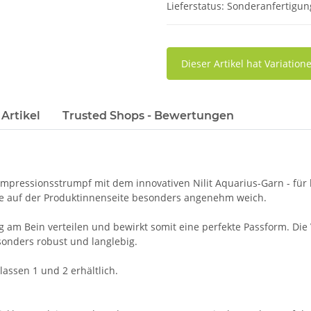
Lieferstatus: Sonderanfertig
x
Dieser Artikel hat Variatio
Artikel
Trusted Shops - Bewertungen
pressionsstrumpf mit dem innovativen Nilit Aquarius-Garn - für l
ere auf der Produktinnenseite besonders angenehm weich.
ßig am Bein verteilen und bewirkt somit eine perfekte Passform. D
nders robust und langlebig.
ssen 1 und 2 erhältlich.