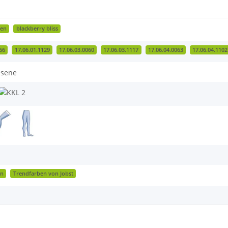
een
blackberry bliss
66
17.06.01.1129
17.06.03.0060
17.06.03.1117
17.06.04.0063
17.06.04.1102
en
Trendfarben von Jobst