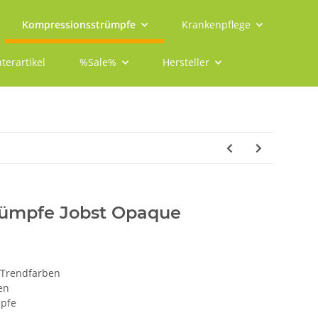
Kompressionsstrümpfe
Krankenpflege
terartikel
%Sale%
Hersteller
rümpfe Jobst Opaque
-Trendfarben
en
pfe