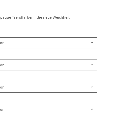
paque Trendfarben - die neue Weichheit.
ion.
ion.
ion.
ion.