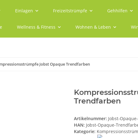
Einlagen
Freizeitstrümpfe
Gehhilfen
e
Wellness & Fitness
Wohnen & Leben
Win
mpressionsstrümpfe Jobst Opaque Trendfarben
Kompressionsst
Trendfarben
Artikelnummer:
Jobst-Opaque
HAN:
Jobst-Opaque-Trendfarb
Kategorie:
Kompressionsstrüm