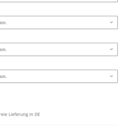
ion.
ion.
ion.
eie Lieferung in DE