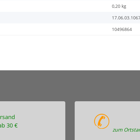
0,20
kg
17.06.03.106
10496864
rsand
ab 30 €
zum Ortstar