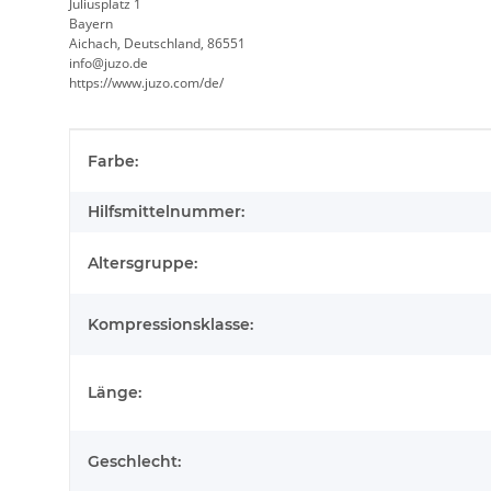
Juliusplatz 1
Bayern
Aichach, Deutschland, 86551
info@juzo.de
https://www.juzo.com/de/
Produkteigenschaft
Wert
Farbe:
Hilfsmittelnummer:
Altersgruppe:
Kompressionsklasse:
Länge:
Geschlecht: