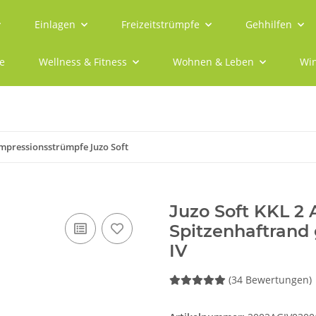
Einlagen
Freizeitstrümpfe
Gehhilfen
e
Wellness & Fitness
Wohnen & Leben
Win
mpressionsstrümpfe Juzo Soft
Juzo Soft KKL 2
Spitzenhaftrand 
IV
(34 Bewertungen)