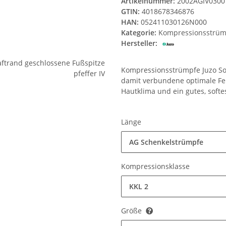
Artikelnummer:
2002AGIV0300
GTIN:
4018678346876
HAN:
052411030126N000
Kategorie:
Kompressionsstrüm
Hersteller:
Kompressionsstrümpfe Juzo Sof
damit verbundene optimale Fe
Hautklima und ein gutes, softe
Länge
AG Schenkelstrümpfe
Kompressionsklasse
KKL 2
Größe