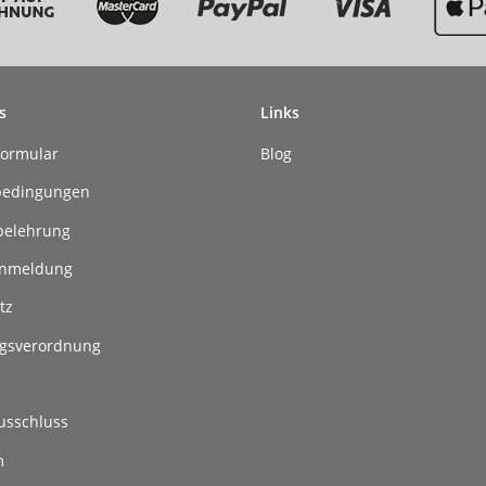
s
Links
formular
Blog
bedingungen
belehrung
anmeldung
tz
gsverordnung
usschluss
m