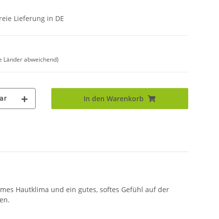
eie Lieferung in DE
e Länder abweichend)
ar
In den Warenkorb
mes Hautklima und ein gutes, softes Gefühl auf der
en.