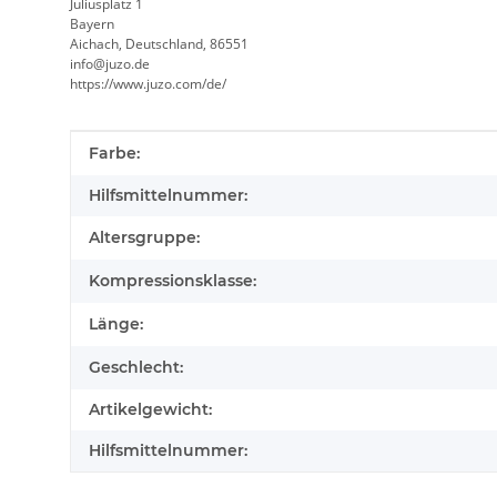
Juliusplatz 1
Bayern
Aichach, Deutschland, 86551
info@juzo.de
https://www.juzo.com/de/
Produkteigenschaft
Wert
Farbe:
Hilfsmittelnummer:
Altersgruppe:
Kompressionsklasse:
Länge:
Geschlecht:
Artikelgewicht:
Hilfsmittelnummer: