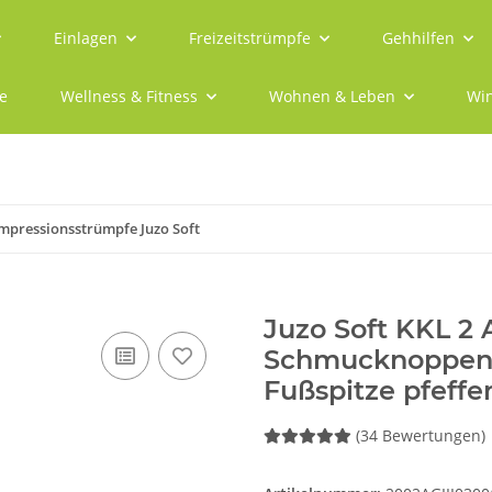
Einlagen
Freizeitstrümpfe
Gehhilfen
e
Wellness & Fitness
Wohnen & Leben
Win
mpressionsstrümpfe Juzo Soft
Juzo Soft KKL 2
Schmucknoppenh
Fußspitze pfeffer 
(34 Bewertungen)