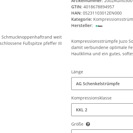
Artikelnummer:
2002AGIII030
GTIN:
4018678894957
HAN:
05231103012EN000
Kategorie:
Kompressionsstrüm
Hersteller:
Kompressionsstrümpfe Juzo Sof
damit verbundene optimale Fe
Hautklima und ein gutes, softe
Länge
AG Schenkelstrümpfe
Kompressionsklasse
KKL 2
Größe