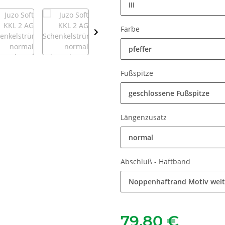
III
Farbe
pfeffer
Fußspitze
geschlossene Fußspitze
Längenzusatz
normal
Abschluß - Haftband
Noppenhaftrand Motiv wei
79,80 €