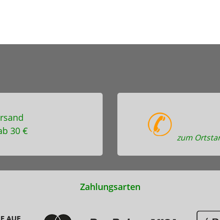
rsand
ab 30 €
zum Ortstar
Zahlungsarten