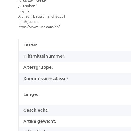
Julius Zorn GmbH
Juliusplatz 1
Bayern
Aichach, Deutschland, 86551
info@juzo.de
https://www.juzo.com/de/
Produkteigenschaft
Wert
Farbe:
Hilfsmittelnummer:
Altersgruppe:
Kompressionsklasse:
Länge:
Geschlecht:
Artikelgewicht: