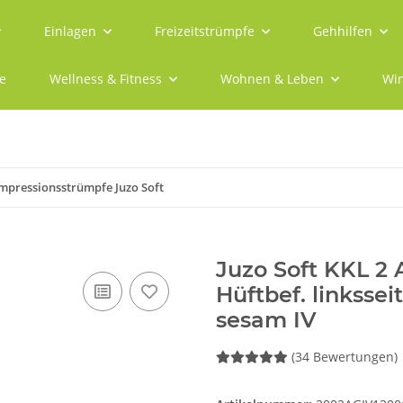
Einlagen
Freizeitstrümpfe
Gehhilfen
e
Wellness & Fitness
Wohnen & Leben
Win
mpressionsstrümpfe Juzo Soft
Juzo Soft KKL 2
Hüftbef. linksse
sesam IV
(34 Bewertungen)