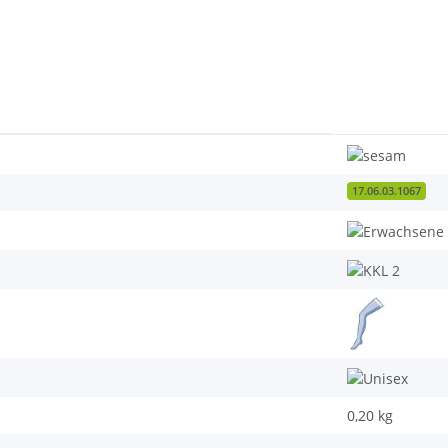
17.06.03.1067
0,20
kg