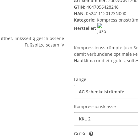
Artikelnummer:
2002AGIV1200
GTIN:
4047056428248
HAN:
052411120123N000
Kategorie:
Kompressionsstrüm
Hersteller:
Kompressionsstrümpfe Juzo Sof
damit verbundene optimale Fe
Hautklima und ein gutes, softe
Länge
AG Schenkelstrümpfe
Kompressionsklasse
KKL 2
Größe