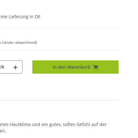
eie Lieferung in DE
e Länder abweichend)
ck
In den Warenkorb
mes Hautklima und ein gutes, softes Gefühl auf der
en.