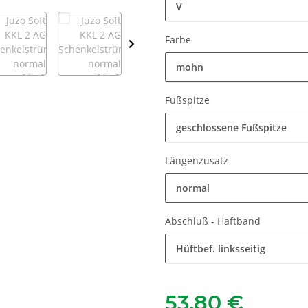
V
Farbe
mohn
Fußspitze
geschlossene Fußspitze
Längenzusatz
normal
Abschluß - Haftband
Hüftbef. linksseitig
53,80 €