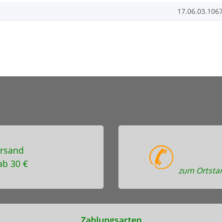
17.06.03.106
rsand
ab 30 €
zum Ortstar
Zahlungsarten