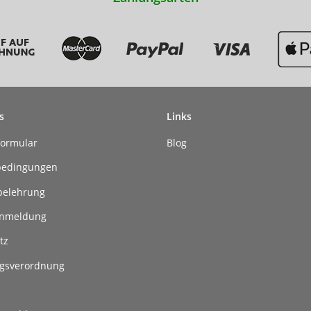
s
Links
formular
Blog
bedingungen
belehrung
anmeldung
tz
gsverordnung