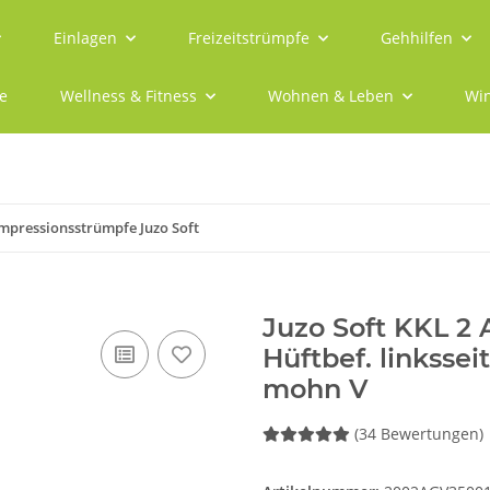
Einlagen
Freizeitstrümpfe
Gehhilfen
e
Wellness & Fitness
Wohnen & Leben
Win
mpressionsstrümpfe Juzo Soft
Juzo Soft KKL 2
Hüftbef. linksse
mohn V
(34 Bewertungen)