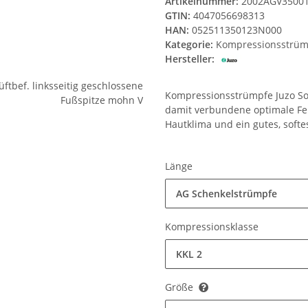
Artikelnummer:
2002AGV3500
GTIN:
4047056698313
HAN:
052511350123N000
Kategorie:
Kompressionsstrüm
Hersteller:
Kompressionsstrümpfe Juzo Sof
damit verbundene optimale Fe
Hautklima und ein gutes, softe
Länge
AG Schenkelstrümpfe
Kompressionsklasse
KKL 2
Größe