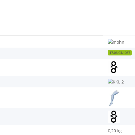
17.06.03.1067
0,20
kg