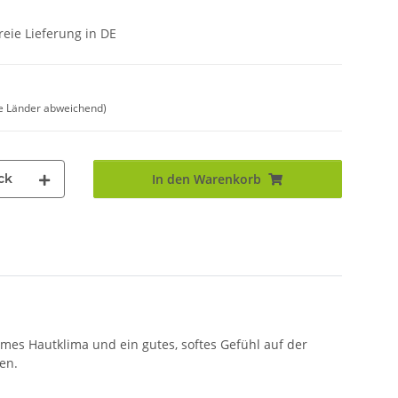
eie Lieferung in DE
e Länder abweichend)
ck
In den Warenkorb
mes Hautklima und ein gutes, softes Gefühl auf der
en.