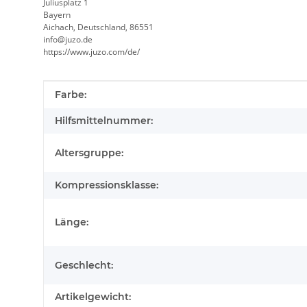
Juliusplatz 1
Bayern
Aichach, Deutschland, 86551
info@juzo.de
https://www.juzo.com/de/
Produkteigenschaft
Wert
Farbe:
Hilfsmittelnummer:
Altersgruppe:
Kompressionsklasse:
Länge:
Geschlecht:
Artikelgewicht: