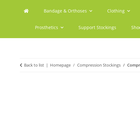
Bandage & Orthoses
Clothing
Prosthetics
Support Stockings
Sho
Back to list
Homepage
Compression Stockings
Compre