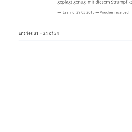
geplagt genug, mit diesem Strumpf ka
Leah K
,
29.03.2015
Voucher received
Entries 31 – 34 of 34