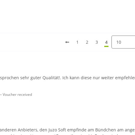
1
2
3
4
prochen sehr guter Qualität!. Ich kann diese nur weiter empfehlen.
Voucher received
s anderen Anbieters, den Juzo Soft empfinde am Bündchen am a