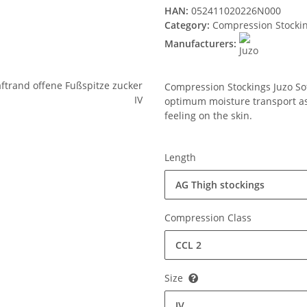
HAN:
052411020226N000
Category:
Compression Stocki
Manufacturers:
Compression Stockings Juzo Soft
optimum moisture transport ass
feeling on the skin.
Length
AG Thigh stockings
Compression Class
CCL 2
Size
IV