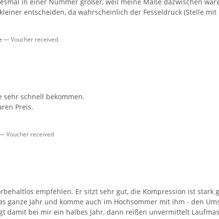
diesmal in einer Nummer größer, weil meine Maße dazwischen ware
einer entscheiden, da wahrscheinlich der Fesseldruck (Stelle mit
e
Voucher received
re sehr schnell bekommen.
ren Preis.
Voucher received
rbehaltlos empfehlen. Er sitzt sehr gut, die Kompression ist star
, das ganze Jahr und komme auch im Hochsommer mit ihm - den Ums
ägt damit bei mir ein halbes Jahr, dann reißen unvermittelt Laufma