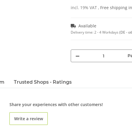
incl. 19% VAT ,
Free shipping 
Available
Delivery time:
2 - 4 Workdays
(DE - o
Pa
em
Trusted Shops - Ratings
Share your experiences with other customers!
Write a review