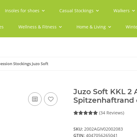
Insoles for shoes
Casual Stockings
Walkers
es
Wellness & Fitness
Home & Living
Winte
ssion Stockings Juzo Soft
Juzo Soft KKL 2
Spitzenhaftrand 
(34 Reviews)
SKU:
2002AGIV02002083
GTIN:
4047056265041