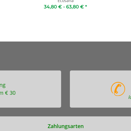
Ecosana
34,80 € -
63,80 €
*
ng
m € 30
l
Zahlungsarten