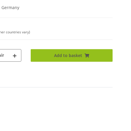
in Germany
ther countries vary)
ir
Add to basket